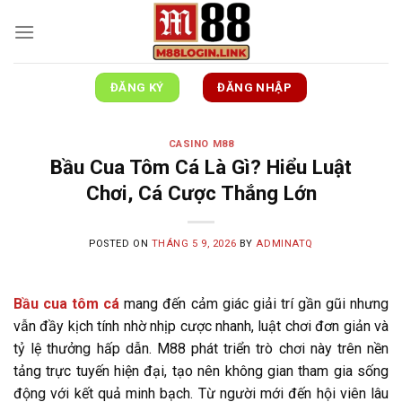
Skip
to
content
ĐĂNG KÝ
ĐĂNG NHẬP
CASINO M88
Bầu Cua Tôm Cá Là Gì? Hiểu Luật
Chơi, Cá Cược Thắng Lớn
POSTED ON
THÁNG 5 9, 2026
BY
ADMINATQ
Bầu cua tôm cá
mang đến cảm giác giải trí gần gũi nhưng
vẫn đầy kịch tính nhờ nhịp cược nhanh, luật chơi đơn giản và
tỷ lệ thưởng hấp dẫn. M88 phát triển trò chơi này trên nền
tảng trực tuyến hiện đại, tạo nên không gian tham gia sống
động với kết quả minh bạch. Từ người mới đến hội viên lâu