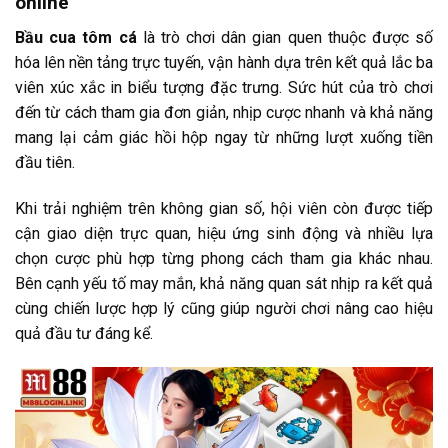
online
Bầu cua tôm cá
là trò chơi dân gian quen thuộc được số
hóa lên nền tảng trực tuyến, vận hành dựa trên kết quả lắc ba
viên xúc xắc in biểu tượng đặc trưng. Sức hút của trò chơi
đến từ cách tham gia đơn giản, nhịp cược nhanh và khả năng
mang lại cảm giác hồi hộp ngay từ những lượt xuống tiền
đầu tiên.
Khi trải nghiệm trên không gian số, hội viên còn được tiếp
cận giao diện trực quan, hiệu ứng sinh động và nhiều lựa
chọn cược phù hợp từng phong cách tham gia khác nhau.
Bên cạnh yếu tố may mắn, khả năng quan sát nhịp ra kết quả
cùng chiến lược hợp lý cũng giúp người chơi nâng cao hiệu
quả đầu tư đáng kể.