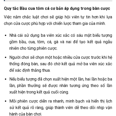
Quy tắc Bầu cua tôm cá cơ bản áp dụng trong bàn cược
Việc nắm chắc luật chơi sẽ giúp hội viên tự tin hơn khi lựa
chọn cửa cược phù hợp với chiến lược tham gia của mình.
Nhà cái sử dụng ba viên xúc xắc có sáu mặt biểu tượng
gồm bầu, cua, tôm, cá, gà và nai để tạo kết quả ngẫu
nhiên cho từng phiên cược.
Người chơi sẽ chọn một hoặc nhiều cửa cược trước khi hệ
thống đóng bàn, sau đó chờ kết quả mở ba viên xúc xắc
để xác định thắng thua.
Nếu biểu tượng đã chọn xuất hiện một lần, hai lần hoặc ba
lần, phần thưởng sẽ được nhân tương ứng theo số lần
xuất hiện trong kết quả cuối cùng.
Mỗi phiên cược diễn ra nhanh, minh bạch và hiển thị lịch
sử kết quả rõ ràng, giúp thành viên dễ theo dõi nhịp vận
hành của bàn chơi.