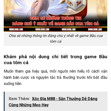
Chia sẻ những thông tin đáng chú ý nhất về game Bầu cua
tôm cá
Khám phá nội dung chi tiết trong game Bầu
cua tôm cá
Muốn tham gia hiệu quả, mỗi người nên hiểu rõ cách vận
hành bàn cược và nguyên tắc trả thưởng trước khi bắt đầu
xuống tiền.
Xem Thêm:
Xóc Đĩa M88 - Săn Thưởng Dễ Dàng
Cùng Những Mẹo Hay