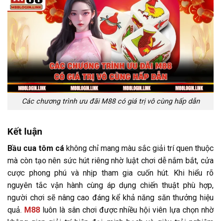
Các chương trình ưu đãi M88 có giá trị vô cùng hấp dẫn
Kết luận
Bầu cua tôm cá
không chỉ mang màu sắc giải trí quen thuộc
mà còn tạo nên sức hút riêng nhờ luật chơi dễ nắm bắt, cửa
cược phong phú và nhịp tham gia cuốn hút. Khi hiểu rõ
nguyên tắc vận hành cùng áp dụng chiến thuật phù hợp,
người chơi sẽ nâng cao đáng kể khả năng săn thưởng hiệu
quả.
M88
luôn là sân chơi được nhiều hội viên lựa chọn nhờ