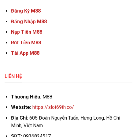
Đăng Ký M88
Đăng Nhập M88
Nạp Tiền M88
Rút Tiền M88
Tải App M88
LIÊN HỆ
Thương Hiệu:
M88
Website:
https://slot69th.co/
Địa Chỉ:
605 Đoàn Nguyễn Tuấn, Hưng Long, Hồ Chí
Minh, Việt Nam
SĐT:
0936824517