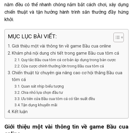
năm đều có thể nhanh chóng nắm bắt cách chơi, xây dựng
chiến thuật và tận hưởng hành trình săn thưởng đầy hứng
khởi.
MỤC LỤC BÀI VIẾT:
Giới thiệu một vài thông tin về game Bầu cua online
Khám phá nội dung chi tiết trong game Bầu cua tôm cá
Quy tắc Bầu cua tôm cá cơ bản áp dụng trong bàn cược
Cửa cược chính thưởng lớn trong Bầu cua tôm cá
Chiến thuật từ chuyên gia nâng cao cơ hội thắng Bầu cua
tôm cá
Quan sát nhịp biểu tượng
Chia nhỏ lựa chọn đầu tư
Ưu tiên cửa Bầu cua tôm cá có tần suất đều
Tận dụng khuyến mãi
Kết luận
Giới thiệu một vài thông tin về game Bầu cua