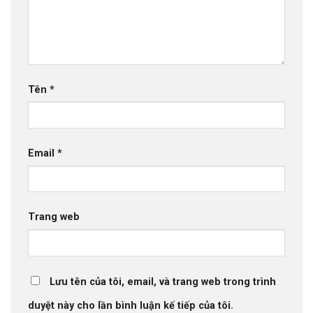
Tên
*
Email
*
Trang web
Lưu tên của tôi, email, và trang web trong trình
duyệt này cho lần bình luận kế tiếp của tôi.