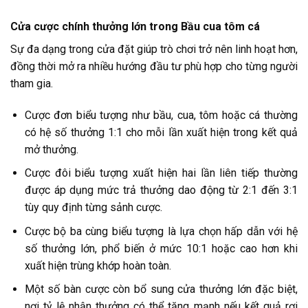
Cửa cược chính thưởng lớn trong Bầu cua tôm cá
Sự đa dạng trong cửa đặt giúp trò chơi trở nên linh hoạt hơn,
đồng thời mở ra nhiều hướng đầu tư phù hợp cho từng người
tham gia.
Cược đơn biểu tượng như bầu, cua, tôm hoặc cá thường
có hệ số thưởng 1:1 cho mỗi lần xuất hiện trong kết quả
mở thưởng.
Cược đôi biểu tượng xuất hiện hai lần liên tiếp thường
được áp dụng mức trả thưởng dao động từ 2:1 đến 3:1
tùy quy định từng sảnh cược.
Cược bộ ba cùng biểu tượng là lựa chọn hấp dẫn với hệ
số thưởng lớn, phổ biến ở mức 10:1 hoặc cao hơn khi
xuất hiện trùng khớp hoàn toàn.
Một số bàn cược còn bổ sung cửa thưởng lớn đặc biệt,
nơi tỷ lệ nhận thưởng có thể tăng mạnh nếu kết quả rơi