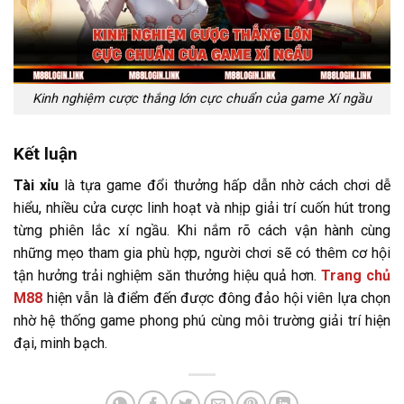
Kinh nghiệm cược thắng lớn cực chuẩn của game Xí ngầu
Kết luận
Tài xỉu
là tựa game đổi thưởng hấp dẫn nhờ cách chơi dễ
hiểu, nhiều cửa cược linh hoạt và nhịp giải trí cuốn hút trong
từng phiên lắc xí ngầu. Khi nắm rõ cách vận hành cùng
những mẹo tham gia phù hợp, người chơi sẽ có thêm cơ hội
tận hưởng trải nghiệm săn thưởng hiệu quả hơn.
Trang chủ
M88
hiện vẫn là điểm đến được đông đảo hội viên lựa chọn
nhờ hệ thống game phong phú cùng môi trường giải trí hiện
đại, minh bạch.