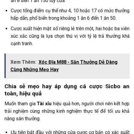
ăn 8 đến 1 ăn 150 tùy cửa.
Cược tổng điểm cụ thể như 4, 10 hoặc 17 có mức thưởng
hấp dẫn, phổ biến trong khoảng 1 ăn 6 đến 1 ăn 50.
Cược xuất hiện mặt số riêng lẻ trên một, hai hoặc ba viên
xúc xắc cũng là lựa chọn thú vị với tỷ lệ trả thưởng khá
cạnh tranh.
Xem Thêm:
Xóc Đĩa M88 - Săn Thưởng Dễ Dàng
Cùng Những Mẹo Hay
Chia sẻ mẹo hay áp dụng cá cược Sicbo an
toàn, hiệu quả
Muốn tham gia
Tài xỉu
hiệu quả hơn, người chơi nên kết hợp
trải nghiệm cùng những kinh nghiệm thực tế để tối ưu khả
năng săn thưởng.
Ưu tiên bắt đầu với những cửa cược cơ bản có xác suất