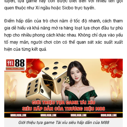
tuyến, tựa game này còn được biết đến với nhiều tên gọi
quen thuộc như Xí ngầu hoặc Sicbo trực tuyến..
Điểm hấp dẫn của trò chơi nằm ở tốc độ nhanh, cách tham
gia dễ hiểu và khả năng mở ra hàng loạt lựa chọn đầu tư phù
hợp cho nhiều phong cách khác nhau. Không chỉ dựa vào yếu
tố may mắn, người chơi còn có thể quan sát xác suất xuất
hiện của từng kết quả.
Giới thiệu tựa game Tài xỉu siêu hấp dẫn của M88