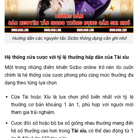
Hướng dẫn các nguyên tắc Sicbo thông dụng cần ghi nhớ
Hệ thống cửa cược với tỷ lệ thưởng hấp dẫn của Tài xỉu
Một trong những điểm khiến Sicbo online trở nên lôi cuốn
chính là hệ thống cửa cược phong phú cùng mức thưởng đa
dạng theo từng lựa chọn.
Cửa Tài hoặc Xỉu là lựa chọn phổ biến nhất với tỷ lệ
thưởng cơ bản khoảng 1 ăn 1, phù hợp với người mới
tham gia trải nghiệm.
Cược đôi số hoặc bộ ba số giống nhau thường mang đến
hệ số thưởng cao hơn trong
Tài xỉu
, có thể dao động từ 1