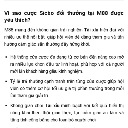
Vì sao cược Sicbo đổi thưởng tại M88 được
yêu thích?
M88 mang đến không gian trải nghiệm
Tài xỉu
hiện đại với
nhiều ưu thế nổi bật, giúp hội viên dễ dàng tham gia và tận
hưởng cảm giác săn thưởng đầy hứng khởi.
Hệ thống cửa cược đa dạng từ cơ bản đến nâng cao mở
ra nhiều lựa chọn đầu tư linh hoạt, phù hợp với cả người
mới lẫn khách hàng giàu kinh nghiệm.
Tỷ lệ trả thưởng cạnh tranh trên từng cửa cược giúp hội
viên có thêm cơ hội tối ưu giá trị phần thưởng trong mỗi
lần tham gia giải trí.
Không gian chơi
Tài xỉu
minh bạch với kết quả hiển thị
công khai theo thời gian thực, tạo cảm giác an tâm và
tăng tính công bằng cho toàn bộ người chơi.